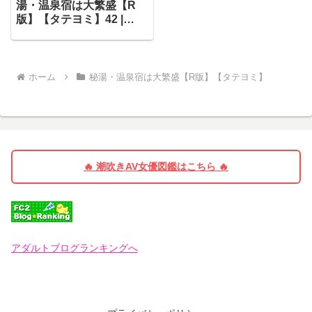
湯・温泉宿は大繁盛【R
版】【タテヨミ】42 |
Rush！-troll 桐島夜桜
ホーム
秘湯・温泉宿は大繁盛【R版】【タテヨミ】
🔥 潮吹きAV女優図鑑はこちら 🔥
アダルトブログランキングへ